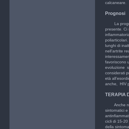
calcaneare.
Prognosi
La prognosi 
presente. Ci 
infiammatori
poliarticolar
lunghi di in
nell’artrite 
interessament
favoriscono u
evoluzione sf
considerati p
età all’esord
anche, HIV pos
TERAPIA 
Anche nella 
sintomatici 
antinfiammato
cicli di 15-2
della sintomat