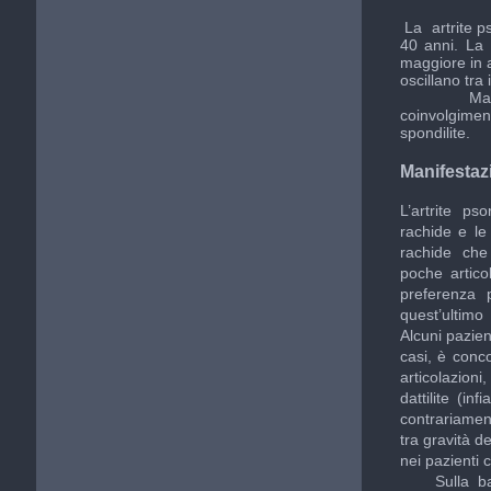
La artrite ps
40 anni. La 
maggiore in a
oscillano tra 
Maschi e f
coinvolgiment
spondilite.
Manifestazi
L’artrite pso
rachide e le 
rachide che l
poche artic
preferenza 
quest’ultimo
Alcuni pazien
casi, è conco
articolazion
dattilite (i
contrariamen
tra gravità d
nei pazienti c
Sulla base d