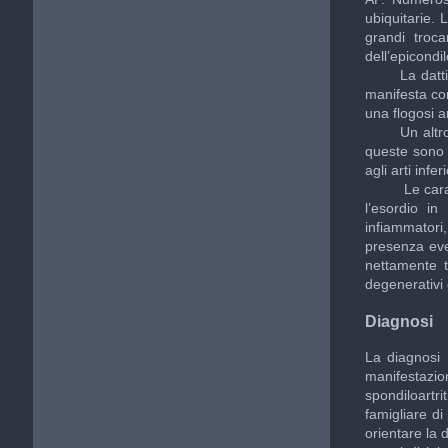
ubiquitarie. 
grandi troca
dell’epicondi
La dattilite,
manifesta co
una flogosi a
Un altro asp
queste sono i
agli arti infe
Le caratteri
l’esordio in
infiammatori
presenza eve
nettamente t
degenerativi 
Diagnosi
La diagnosi 
manifestazi
spondiloartr
famigliare di
orientare la 