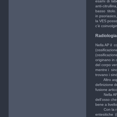
esami di lab
anti-citrull
basso titolo.
in psoriasico
la VES posso
c’è coinvolgi
Radiologia
Nella AP il c
(ossificazion
(ossificazion
originano in 
del corpo ver
mentre i sind
trovano i sin
Altro aspett
definizione d
fusione artic
Nella AP, a 
dell’osso che
bene a livell
Con la radio
entesitiche 