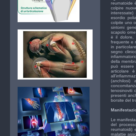
reumatoide 
colpire nuov
interessate
esordio poli
colpite uno o
sintomi gene
scapolo omer
è il dolore
,
frequente e m
in particola
segno clinico
infiammatorio
della membra
può essere
articolare
all'infiamm
(anchilosi)
a
concomitanz
tenosinoviti
c
presenti an
borsite del t
Manifestazio
Le manifestaz
del process
reumatoidi) 
malattie ass