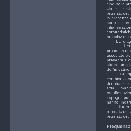
cioè nelle pr
che le disti
reumatoide. 
la presenza d
sono i punt
infiammazione
caratteristi
articolazioni 
La diagnosi 
I criteri d
presenza di d
associate ad
presente a d
storia famig
dell’intestin
Le spondiloa
combinazione 
di entesite, 
sola manife
manifestazion
impegni polm
hanno inoltr
Il termine s
reumatoide c
reumatoide.
Frequenza d