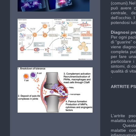
(comuni).Nel 
può avere co
centrale, de
dell’occhio. 
potendosi tutt
Diagnosi pr
Per ogni pazi
di “guarire” 
viene diagnos
completa può
per fare una
particolare i
sintomi, di c
qualità di vita
.
ARTRITE P
L’artrite ps
malattia cuta
Questa malat
malattie co
infiammatorie