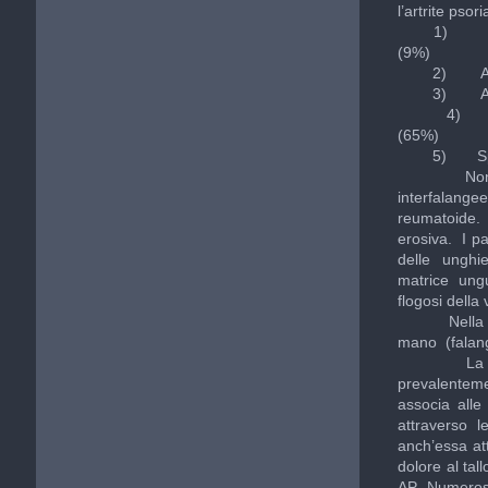
l’artrite psor
1) Forma cla
(9%)
2) Artrit
3) Artrite 
4) Oligoart
(65%)
5) Spondili
Non frequen
interfalang
reumatoide. 
erosiva. I p
delle unghie
matrice ungue
flogosi della 
Nella forma
mano (falangi
La forma o
prevalentemen
associa all
attraverso le
anch’essa at
dolore al tal
AP. Numeros