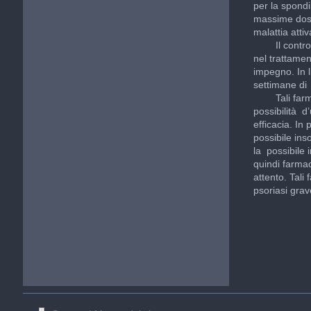
per la spond
massime dosi 
malattia atti
Il controllo
nel trattamen
impegno. In 
settimane di 
Tali farmaci
possibilità d’
efficacia. In
possibile in
la possibile 
quindi farma
attento. Tali
psoriasi grav