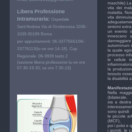
maschile).
La
vita dei mala
Libera Professione
malattia. Non
vita diminuis
Intramuraria:
Ospedale
adeguatament
sintomi extra 
Sant'Andrea Via di Grottarossa 1035-
un
evento s
1039 00189 Roma
innescano
danneggiare g
per appuntamenti: 06-33775651/06-
autoimmuni s
33776113(lu-ve ore 14-18). Cup
la quale agis
processo inf
Regionale: 06-9939 tasto 2
le cellule i
(sezione libera professione lu-ve ore
infiammatori
07.30-19.30; sa ore 7.30-13)
la
produzion
tessuto osse
la disabilità 
Manifestazio
Nella maggi
(bilaterale,
sia a destra
interessamen
sono quindi
le piccole ar
(MCF),
poi i
polsi
e q
i
gomiti
, le
c