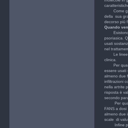
caratteristic
Come già det
della sua gra
decorso più f
Quando veng
Esistono dell
psoriasica. Qu
usati sostanz
nel trattamen
Le linee gui
clinica.
Per quanto r
essere usati 
almeno due f
infiltrazioni
nella artrite
risposta è va
secondo param
Per quando r
FANS a dosi 
almeno due inf
scale di valu
Infine per q