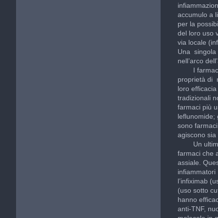
infiammazion
accumulo a liv
per la possib
del loro uso 
via locale (in
Una singola a
nell’arco dell
I farmaci d
proprietà di 
loro efficaci
tradizionali 
farmaci più u
leflunomide; 
sono farmaci 
agiscono sia 
Un ultimo gr
farmaci che a
assiale. Que
infiammatori 
l’infiximab (
(uso sotto cu
hanno efficac
anti-TNF, nuo
molecole in g