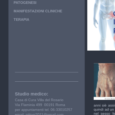
PATOGENESI
MANIFESTAZIONI CLINICHE
TERAPIA
Studio medico:
Casa di Cura Villa del Rosario
Via Fl
aminia 499 00191 Roma
anni siè ass
quindi ad u
per appuntamenti tel. 06-33010257
nel sesso f
email: pittoni2011
@
gmail.com